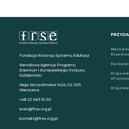
PRZYDAT
Narodo
Erasmu
Fundacja Rozwoju Systemu Edukacji
Europej
Narodowa Agencja Programu
Erasmus+ i Europejskiego Korpusu
Krajowe
Solidarności
eTwinni
Aleje Jerozolimskie 142A, 02-305
Krajowe
Warszawa
+48 22 463 10 00
evet@frse.org.pl
kontakt@frse.org.pl