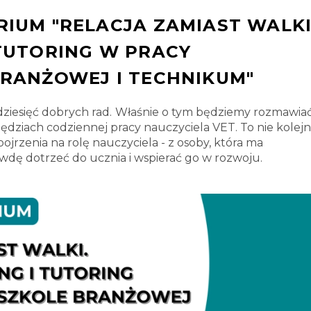
IUM "RELACJA ZAMIAST WALKI
TUTORING W PRACY
BRANŻOWEJ I TECHNIKUM"
dziesięć dobrych rad.
Właśnie o tym będziemy rozmawia
zędziach codziennej pracy nauczyciela VET. To nie kolej
jrzenia na rolę nauczyciela - z osoby, która ma
rawdę dotrzeć do ucznia i wspierać go w rozwoju.