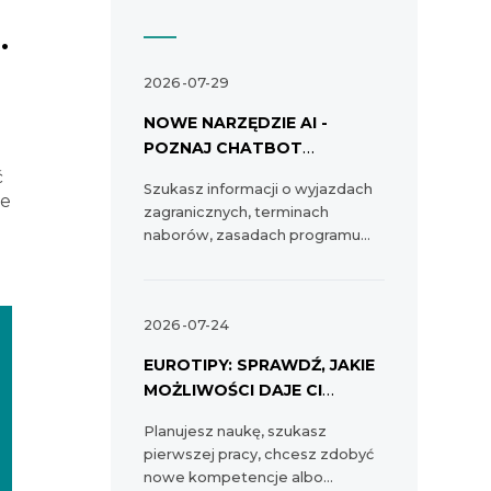
.
2026-07-29
NOWE NARZĘDZIE AI -
POZNAJ CHATBOT
ERASMUS+!
ć
Szukasz informacji o wyjazdach
ne
zagranicznych, terminach
naborów, zasadach programu
Erasmus+ albo możliwościach dla
szkół, uczelni, organizacji i
instytucji? Na stronie programu
2026-07-24
Erasmus+ dostępny jest chatbot,
który pomaga szybciej dotrzeć
EUROTIPY: SPRAWDŹ, JAKIE
do potrzebnych informacji.
MOŻLIWOŚCI DAJE CI
EUROPA
Planujesz naukę, szukasz
pierwszej pracy, chcesz zdobyć
nowe kompetencje albo