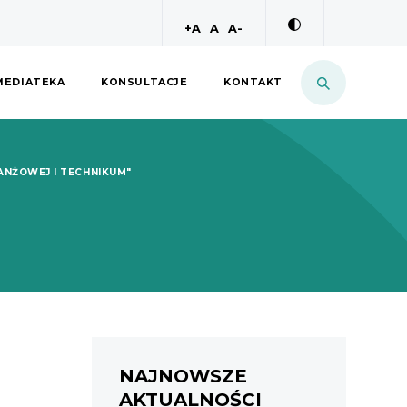
większa czcionka
normalna czcionka
mniejsza czcionka
+A
A
A-
MEDIATEKA
KONSULTACJE
KONTAKT
ANŻOWEJ I TECHNIKUM"
NAJNOWSZE
AKTUALNOŚCI