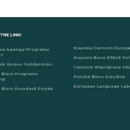
NE LINKI
Krajowe Centrum Europ
wa Agencja Programu
s+
Krajowe Biuro EPALE Po
ski Korpus Solidarności
Centrum Współpracy SA
 Biuro Programu
Polskie Biuro Eurydice
ng
European Language Lab
 Biuro Eurodesk Polska