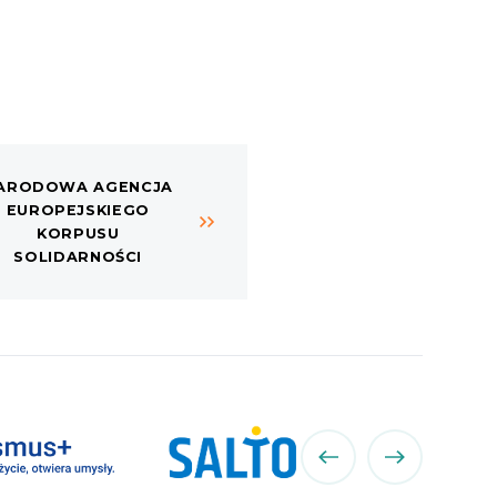
ARODOWA AGENCJA
EUROPEJSKIEGO
KORPUSU
SOLIDARNOŚCI
poprzedni
następny
partner
partner