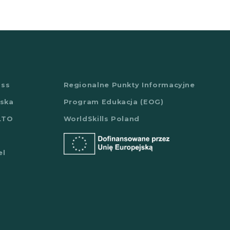
ass
Regionalne Punkty Informacyjne
lska
Program Edukacja (EOG)
LTO
WorldSkills Poland
el