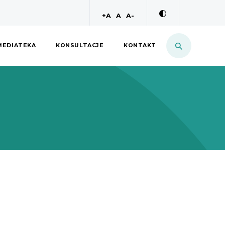
większa czcionka
normalna czcionka
mniejsza czcionka
+A
A
A-
MEDIATEKA
KONSULTACJE
KONTAKT