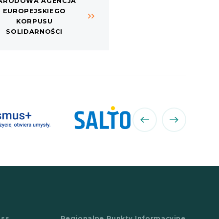
ARODOWA AGENCJA
EUROPEJSKIEGO
KORPUSU
SOLIDARNOŚCI
poprzedni
następny
partner
partner
ass
Regionalne Punkty Informacyjne