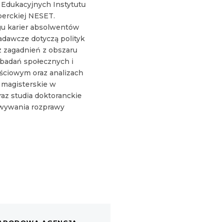
z Edukacyjnych Instytutu
perckiej NESET.
gu karier absolwentów
dawcze dotyczą polityk
z zagadnień z obszaru
u badań społecznych i
ościowym oraz analizach
 magisterskie w
az studia doktoranckie
owywania rozprawy